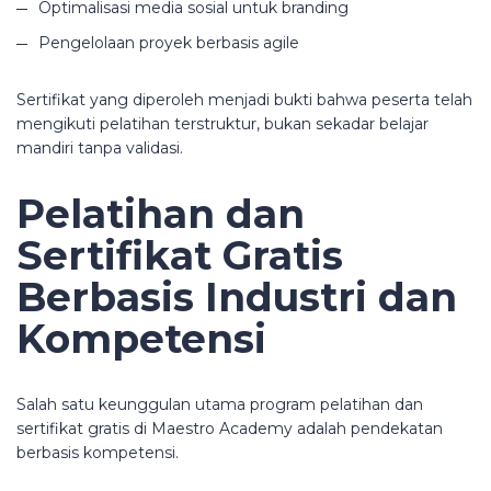
Optimalisasi media sosial untuk branding
Pengelolaan proyek berbasis agile
Sertifikat yang diperoleh menjadi bukti bahwa peserta telah
mengikuti pelatihan terstruktur, bukan sekadar belajar
mandiri tanpa validasi.
Pelatihan dan
Sertifikat Gratis
Berbasis Industri dan
Kompetensi
Salah satu keunggulan utama program pelatihan dan
sertifikat gratis di Maestro Academy adalah pendekatan
berbasis kompetensi.