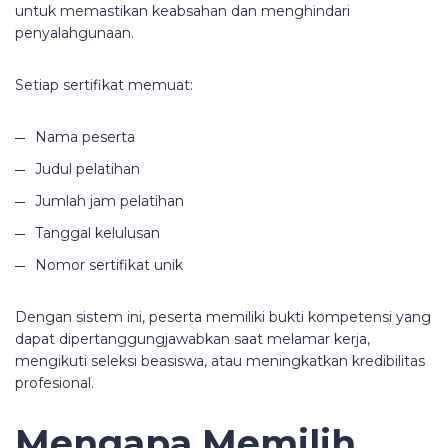
untuk memastikan keabsahan dan menghindari
penyalahgunaan.
Setiap sertifikat memuat:
Nama peserta
Judul pelatihan
Jumlah jam pelatihan
Tanggal kelulusan
Nomor sertifikat unik
Dengan sistem ini, peserta memiliki bukti kompetensi yang
dapat dipertanggungjawabkan saat melamar kerja,
mengikuti seleksi beasiswa, atau meningkatkan kredibilitas
profesional.
Mengapa Memilih