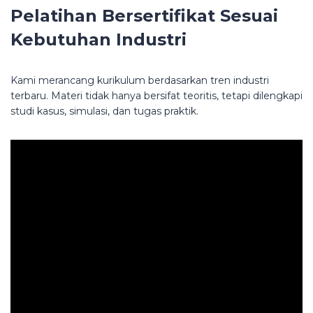
Pelatihan Bersertifikat Sesuai
Kebutuhan Industri
Kami merancang kurikulum berdasarkan tren industri
terbaru. Materi tidak hanya bersifat teoritis, tetapi dilengkapi
studi kasus, simulasi, dan tugas praktik.