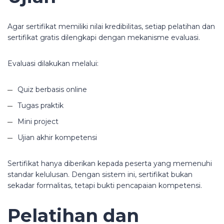
Agar sertifikat memiliki nilai kredibilitas, setiap pelatihan dan
sertifikat gratis dilengkapi dengan mekanisme evaluasi.
Evaluasi dilakukan melalui:
Quiz berbasis online
Tugas praktik
Mini project
Ujian akhir kompetensi
Sertifikat hanya diberikan kepada peserta yang memenuhi
standar kelulusan. Dengan sistem ini, sertifikat bukan
sekadar formalitas, tetapi bukti pencapaian kompetensi.
Pelatihan dan