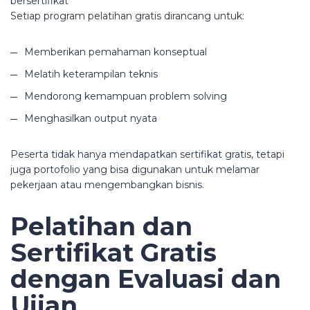
bersertifikat
Setiap program pelatihan gratis dirancang untuk:
Memberikan pemahaman konseptual
Melatih keterampilan teknis
Mendorong kemampuan problem solving
Menghasilkan output nyata
Peserta tidak hanya mendapatkan sertifikat gratis, tetapi
juga portofolio yang bisa digunakan untuk melamar
pekerjaan atau mengembangkan bisnis.
Pelatihan dan
Sertifikat Gratis
dengan Evaluasi dan
Ujian