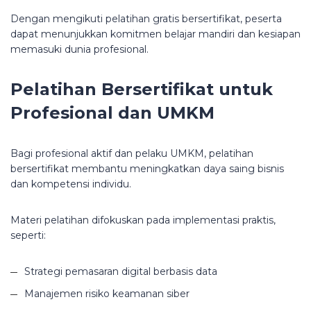
Dengan mengikuti pelatihan gratis bersertifikat, peserta
dapat menunjukkan komitmen belajar mandiri dan kesiapan
memasuki dunia profesional.
Pelatihan Bersertifikat untuk
Profesional dan UMKM
Bagi profesional aktif dan pelaku UMKM, pelatihan
bersertifikat membantu meningkatkan daya saing bisnis
dan kompetensi individu.
Materi pelatihan difokuskan pada implementasi praktis,
seperti:
Strategi pemasaran digital berbasis data
Manajemen risiko keamanan siber