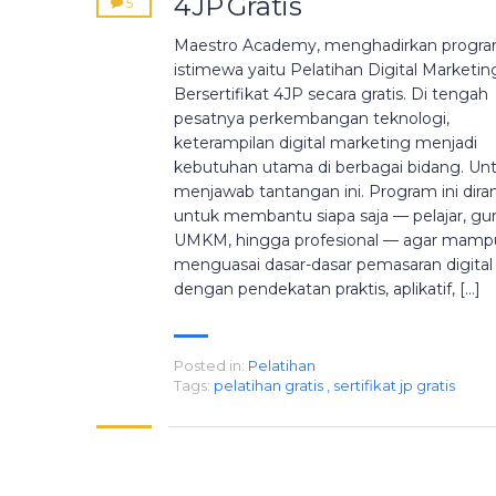
4JP Gratis
5
Maestro Academy, menghadirkan progr
istimewa yaitu Pelatihan Digital Marketin
Bersertifikat 4JP secara gratis. Di tengah
pesatnya perkembangan teknologi,
keterampilan digital marketing menjadi
kebutuhan utama di berbagai bidang. Un
menjawab tantangan ini. Program ini dir
untuk membantu siapa saja — pelajar, gur
UMKM, hingga profesional — agar mamp
menguasai dasar-dasar pemasaran digital
dengan pendekatan praktis, aplikatif, […]
Posted in:
Pelatihan
Tags:
pelatihan gratis
,
sertifikat jp gratis